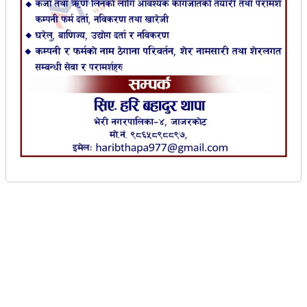
जाजरकोट ।
भेरी नगरपालिका–२ की १७ वर्षीया
सुस्मिता विक ब्लड क्यान्सरबाट पीडित छिन् । हाल
काठमाडौंस्थित पाटन अस्पतालको हेमाटोलोजी वार्ड, बेड
नम्बर ५ मा उपचाररत सुस्मिताको जीवन बचाउन उनका