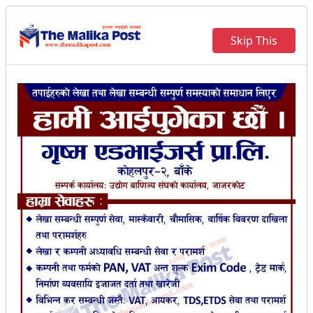
Skip This
ब्लड क्यान्सर पीडित सुस्मिता विकको
जीवन बचाउन परिवारको हृदयविदारक
अपिल
विनोद कुमार घर्ती (रिदम)
।
२०८१ फाल्गुन २२ गते बिहिवार