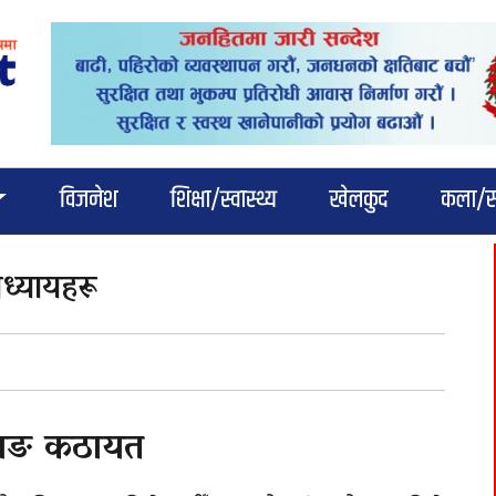
विजनेश
शिक्षा/स्वास्थ्य
खेलकुद
कला/सा
ध्यायहरू
िङ कठायत