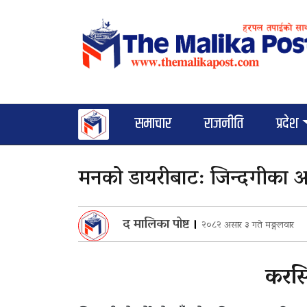
समाचार
राजनीति
प्रदेश
मनको डायरीबाट: जिन्दगीका अ
द मालिका पोष्ट
।
२०८२ असार ३ गते मङ्गलवार
करस