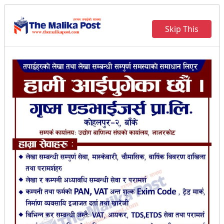
Skip This
जाजरकोटमा डिजिटल युगको सुरुवातः
अनलाइन प्रणालीबाट पहिलो नागरिकता
वितरण
विनोद कुमार घर्ती (रिदम)
।
२०८२ असोज २७ गते सोमवार