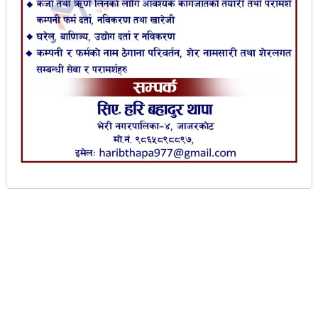
जाजरकोट ।
जाजरकोटमा यात्रुवाहक फोर्स गाडी
दुर्घटना हुँदा ७ जना घाइते भएका छन् । दुर्घटनापछि
चालकलाई प्रहरीले नियन्त्रणमा लिएको छ ।
आज बिहान करिब ८ः३० बजेको समयमा छेडागाड
नगरपालिका-१३ कार्कीगाउँबाट नेपालगञ्जतर्फ जाँदै