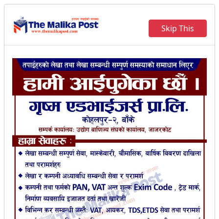
Skip This
याेजना छान्न गाउँ बस्तीमा स्थानीय
सरकार
रेशम बहादुर खड्का
।
२०८१ असार ६ गते बिहिवार